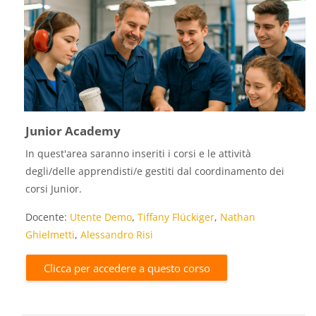
Junior Academy
In quest'area saranno inseriti i corsi e le attività
degli/delle apprendisti/e gestiti dal coordinamento dei
corsi Junior.
Docente:
Utente Demo
,
Tiffany Flückiger
,
Nathan
Ghielmetti
,
Alessandro Risi
Clicca per accedere a questo corso